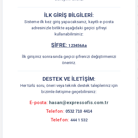
İLK GİRİŞ BİLGİLERİ:
Sisteme ilk kez giriş yapacaksanız, kayıtlı e-posta
adresinizle birlikte aşağıdaki geçici şifreyi
kullanabilirsiniz:
ŞİFRE:
123456Aa
İlk girişiniz sonrasında geçici şifrenizi değiştirmenizi
öneririz.
DESTEK VE İLETİŞİM:
Her türlü soru, öneri veya teknik destek talepleriniz için
bizimle iletişime geçebilirsiniz:
E-posta:
hasan@expressofis.com.tr
Telefon:
0532 710 4414
Telefon:
444 1 532